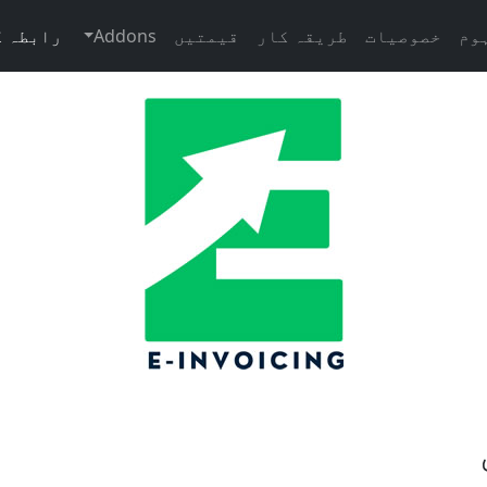
وم
خصوصیات
طریقہ کار
قیمتیں
Addons
رابطہ ک