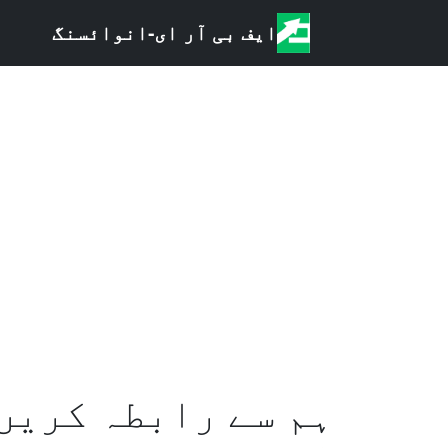
ایف بی آر ای-انوائسنگ
ہ
ہم سے رابطہ کریں