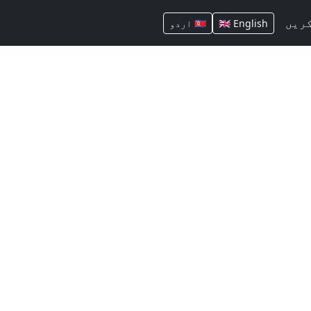
ریں
🇬🇧 English
🇵🇰 اردو