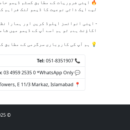
لیے ایک ذاتی نوعیت کا ڈیمو لنک فراہم ک
- اپنی انوائسز اپلوڈ کریں اور ہمارا نظا
اکاؤنٹ ہے، تو ہم اسے آپ کے ڈیمو میں شام
💡 ہم آپ کی کاروباری سرگرمی کے مطابق ک
Tel:
051-8351907
📞
:
03 4959 2535 0 *WhatsApp Only
💬
Towers, E 11/3 Markaz, Islamabad
📍
© 2025 ایف بی آر ای-انوائسنگ سافٹ ویئر | جملہ حقوق محفوظ ہیں