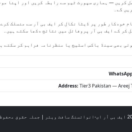
ریں گے۔
م خودکار طور پر ڈیٹا نکال کر ایف بی آر سے منسلک کرے 
ل کر کے ایف بی آر پروفائل میں نتائج دکھا سکتے ہیں۔
وئی بھی سینڈ باکس اسٹیج یا منظرنامہ فراہم کر سکتے ہ
WhatsApp
Address:
Tier3 Pakistan — Areej 