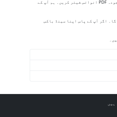
🔥 اپنی ضروریات کے مطابق کسٹم ڈیمو حاصل کریں — ہماری سپورٹ ٹیم سے رابطہ کریں اور اپنا موجودہ PDF انوائس شیئر کریں۔ ہم آپ کے
گا۔ اگر آپ کے پاس اپنا سینڈ باکس
یں۔